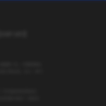
4P 14V】
频，画面感十足，仿佛把海岛
光斑交替出现，给人一种不
是一件淡蓝色的吊带连衣
远呈现她与海天一线的互