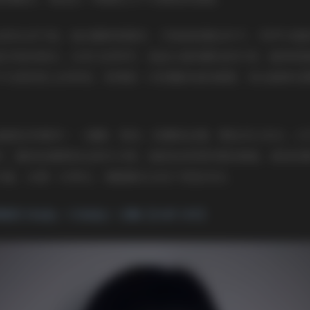
态的生活气息。她在椰树间漫步，手指轻轻拂过叶片，笑声与海
起沙粒的微光；还有几段特写，她低头看向脚边的贝壳，眼神里
不仅是视觉上的享受，更像是一次短暂的岛屿度假，观众能够在
y偏爱自然素材——棉麻、雪纺、轻薄的丝绸，颜色多以米白、
件，整体色调柔和且层次分明。她的妆容同样保持清透，底妆轻
为基，点缀一点珠光，使眼睛在光线下更显灵动。
尼小baby（大Baby）合集【114P 14V】