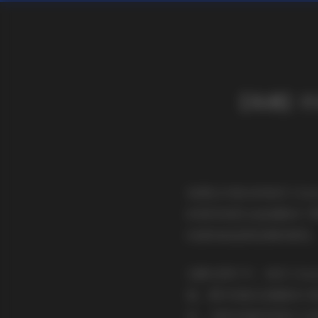
【岛遇】抖音
岛遇这次推出的哈尼小ba
的微风和阳光直接搬到了
经意间被温柔包围的感觉
在静态图片中，哈尼小ba
裙，脚步轻踩在细腻的沙
动，光影在她的发梢与衣