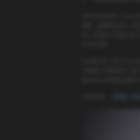
视频片段则更添了几分动
慢跑，裙摆随风轻扬，带
柔。这些细节让整套合集
阳光的温度。
从穿搭来看，哈尼小bab
些珊瑚红或薄荷绿的小配
眼妆则以自然的棕色眼影
资源获取点:
【岛遇】抖音哈