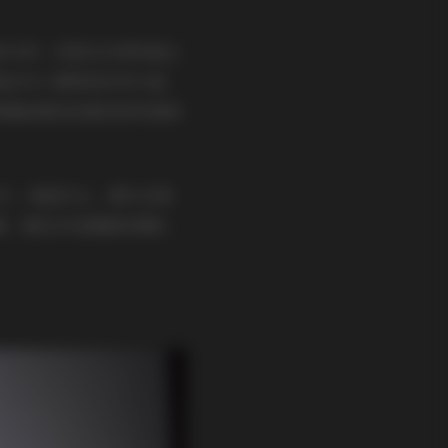
浪交织；或是在木质栈道上
透出对小事物的好奇与温
屏幕前感受到海风的吹拂和
沙贝、海蓝为主，偶尔点缀
薄，唇色多选珊瑚或裸粉，