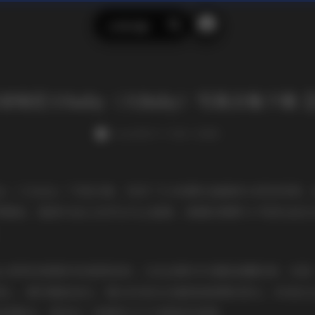
示例页面
搜
索
哈尼小baby（大Baby）写真合集下载【11
weme
发布于 4 天前 1 次阅读
by（大Baby）写真合集，收录了114张静态画面和14段短视
屏幕前。整套作品以自然光为主基调，清晨的薄雾与夕阳的金色
。
by常常身着简约的度假装束，白色亚麻衬衫搭配高腰短裤，或
滩上，脚印随波逐光。镜头时而拉近捕捉她侧颜的柔光，时而拉
角间跳动，营造出一种随性又不失精致的氛围。