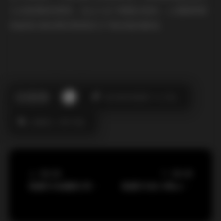
人反复回味的原因，也让人在下载整合包时，心里默默期
待能再次看到那些熟悉却又不断惊艳的瞬间。
此作者没有提供个人介绍。
台湾美女
海外写真
上一篇文章
下一篇文章
岛遇 抖音嘉欣 资源合集 756P 231V 1.1G 下载
岛遇 抖音小萌ovo 合集【15P 22V】