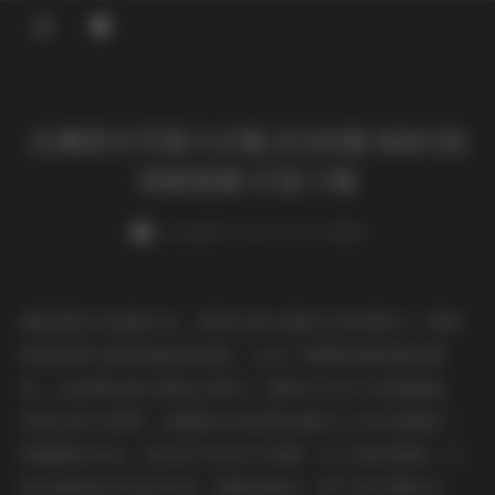
登录
台湾美女写真大合集 [1340套-800GB]
持续更新 打包下载
weme
发布于 2026-04-29 3 次阅读
拿起相机对准镜头时，常常会被台湾的光线所吸引，那种
柔和却带点海风咸味的亮度，让每一帧都带着微微的晕
染。在拍摄这套合集的过程中，模特们往往不刻意摆姿，
而是在街头巷尾、老屋阳台或是海边礁石上自然流露出一
种懒散的自在。她们的气质多半带着一点江南的柔情，又
混合着岛屿特有的率真，眉眼间透出一种不急不躁的从