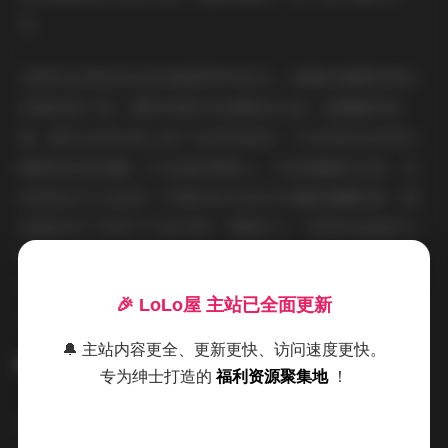
容。
光影的运用是我在现场最常思考的点。清晨的薄雾弥漫在
旧城的巷子里，模特身着淡色棉麻连衣裙，裙摆随风轻
拂，脚步在青石板上留下浅浅的痕迹；午后的阳光则穿过
咖啡馆的落地窗，打在她的侧脸上，形成细腻的光斑，这
时候她多半会选择一件简约的白色衬衫搭配高腰短裤，整
体看起来干净而不失层次感。傍晚时分，海风吹起她的长
发，她站在灯塔旁的岩石上，身上披着轻薄的针织开衫，
颜色与天际的渐变相呼应，整幅画面呈现出一种宁静中的
🎉 LoLo屋 主站已全面更新
微动感。
🔔 主站内容更全、更新更快、访问速度更快。
专为绅士打造的
福利资源聚集地
！
服装上的选择往往受到场景的引导。在夜市的霓虹灯下，