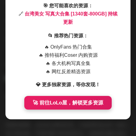
模特会换上带有轻微光泽的丝质上衣，搭配紧身皮裤，整
🎯 您可能喜欢的资源：
体呈现出一种都市的俏皮感；而在寺庙的石阶上，她则偏
🔗
台湾美女 写真大合集 [1340套-800GB] 持续
爱素色的旗袍或是改良的汉服，绣花的细节在灯光下若隐
更新
若现，给人一种古典与现代交织的感觉。每一次换装，我
📂 推荐热门资源：
都会注意她们如何通过姿态和表情让服装“活”起来，而
🔥 OnlyFans 热门合集
不是简单地挂在身上。
🔥 推特福利Coser 内购资源
🔥 各大机构写真全集
原文链接:
台湾美女 写真大合集 [1340套-800GB] 持续更新
🔥 网红反差精选资源
💎 更多独家资源，等你发现！
整体观感上，这套合集给人一种像是翻阅一本私密的旅行
🚀 前往LoLo屋，解锁更多资源
日记，每一组图片都有它独特的情境和情绪，却又因为模
特那份与生俱来的亲和力而串联成一个连贯的故事。没有
刻意的剧情，也没有过度的修饰，只是纯粹地记录了她们
在不同光线、不同环境下的自然状态。这种真实感正是让