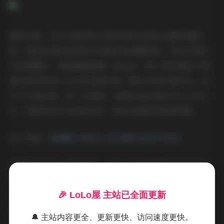
服装方面，这次合集里有几套特别呼应海岛主题的搭配。
第一套是淡蓝色的雪纺衬衫配白色高腰短裤，布料在海风
中轻轻飘动，像是要随浪潮一起远去；第二套则换成了珊
瑚红的吊带背心与米色亚麻长裤，颜色与海天相呼应，却
又不失层次感。每一次换装，我都会先让她在沙丘上走几
步，观察布料与光线的互动，再决定最佳的取景角度。
进入页面:
【岛遇】抖音七七吖合集【313P 99V】
拍摄现场没有过多的道具，只有几块被晒得发白的浮木和
零散的贝壳。这些自然元素成了画面的点缀，而不是喧宾
夺主。我在低角度拍摄时，常把镜头对准她的侧脸，海风
🎉 LoLo屋 主站已全面更新
吹起的发丝与远处的海平面形成一种虚实交织的感觉；有
🔔 主站内容更全、更新更快、访问速度更快。