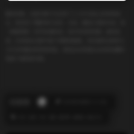
整体来看，这套合集不仅记录了七七吖在岛上的各种姿
态，更呈现了摄影师与自然、光线、服装之间的对话。每
一帧都像是一封写给海的信，信中有风的轻拂、波的低
语，还有她在光影中留下的瞬间温度。若你喜欢这种将人
文与自然融合的视觉体验，相信这份资源会在你的收藏夹
里留下独特的印象。
此作者没有提供个人介绍。
丝袜
岛遇
抖音
美腿
蜜桃臀
高颜值
黄金专区