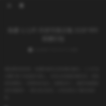
登录
岛遇 七七吖 抖音写真合集 313P 99V
资源打包
weme
发布于 2026-04-29 2 次阅读
拿起相机的时候，岛遇的海风正轻轻拂过礁石，七七吖站
在潮汐留下的湿润沙滩上，光线从低角度斜射进来，把她
的轮廓镀上一层柔和的金边。我调低快门，捕捉到她随波
逐步的瞬间——脚尖轻点浪花，水珠在阳光下跳动如碎
银。