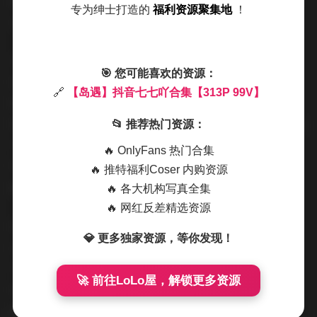
时候则切换到俯视，让她的身影成为沙滩上的一笔简洁线
专为绅士打造的
福利资源聚集地
！
条，海浪的纹理在脚下蔓延出有节奏的纹样。
光线的变化是这次拍摄的另一个关键。清晨的柔光让皮肤
🎯 您可能喜欢的资源：
呈现出细腻的珠光感，而午后的强光则把她的轮廓拉得更
🔗
【岛遇】抖音七七吖合集【313P 99V】
加分明，影子在沙地上拉长，形成一种张力。我会根据光
线的强弱调整光圈和ISO，以保证细节既不被高光冲掉，也
📂 推荐热门资源：
不在阴影中丢失。尤其是在她低头望向远方的那几组特
🔥 OnlyFans 热门合集
写，眼神的澄澈与海面的宁静形成一种默契，仿佛她正在
🔥 推特福利Coser 内购资源
倾听潮声的低语。
🔥 各大机构写真全集
🔥 网红反差精选资源
后期方面，我尽量保持色彩的真实感。蓝调与暖调的平衡
💎 更多独家资源，等你发现！
让整套作品既有海岛的清凉，又不失温暖的人文气息。细
节上，我会略微提升沙粒的质感，让观者在放大时能感受
🚀 前往LoLo屋，解锁更多资源
到每一颗细沙的触感；同时保持肤色的自然过渡，避免过
度磨皮导致失真。