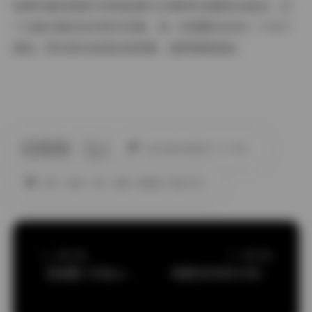
如果你喜欢把旅行的轻松感与日常的时尚感结合起来，这
个合集无疑会给你很多灵感。每一张图都在诉说一个关于
海岛、阳光和自我表达的故事，值得细细品味。
此作者没有提供个人介绍。
丝袜
岛遇
抖音
美腿
高颜值
黄金专区
上一篇文章
下一篇文章
【岛遇】抖音zero2资源合集 29P12V
岛遇 张有财 抖音写真 252P 130V 合集