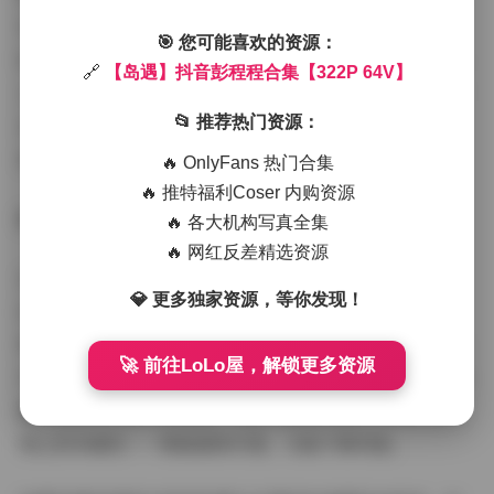
可见帆船的白色帆影。黄昏时分，天空被染成渐变的橙
🎯 您可能喜欢的资源：
红，余晖洒在她的身上，整个画面被温暖的光晕笼罩，给
🔗
【岛遇】抖音彭程程合集【322P 64V】
人一种宁静而又略带期待的感觉。夜晚的几张图则转向灯
📂 推荐热门资源：
光，海边的灯笼微微晃动，她的侧脸在灯光下显得更加立
体，眼神中带着一点神秘的深邃。
🔥 OnlyFans 热门合集
🔥 推特福利Coser 内购资源
跳转观看:
【岛遇】抖音彭程程合集【322P 64V】
🔥 各大机构写真全集
🔥 网红反差精选资源
从整体观感来看，这套合集不仅仅是一组美图，更像是一
💎 更多独家资源，等你发现！
次短暂的岛屿之旅。彭程程的气质在海风中显得格外自
然，她的每一个姿势都似乎在与环境对话，而不是单纯地
🚀 前往LoLo屋，解锁更多资源
为镜头而pose。无论是光影的处理还是色彩的搭配，都透
露出摄影师对细节的敏感，也让人感受到她作为博主在风
格上的多面性——既能甜美可爱，又能干练利落。