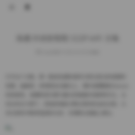
登录
岛遇 抖音彭程程 322P 64V 合集
weme
发布于 2026-04-29 8 次阅读
打开这个合集，第一眼被岛遇的海风与阳光混合的氛围所
包围。画面里，彭程程站在礁石上，薄纱裙摆随海 breeze
轻轻摇曳，裙摆的层次感与礁石的粗糙形成鲜明对比。光
线从斜后方洒下，把她的侧脸勾勒出柔和的金色边缘，头
发在微风中略带湿润的光泽，仿佛刚从海面上拂过。