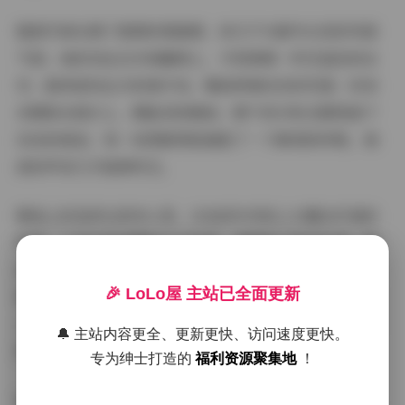
整套写真充满了度假的惬意感，却又不失都市女孩的利落
气质。她时而坐在木制躺椅上，手里拿着一杯淡蓝色的冰
饮，眼神望向远方的海平线，嘴角带着淡淡的笑意；时而
赤脚踩在细沙上，脚趾轻轻蜷起，脚下的沙粒在脚底留下
浅浅的痕迹。每一张图都像是捕捉了一个瞬间的呼吸，海
浪的声音几乎能够听见。
服装上的选择也很有心思。白色的针织短上衣露出纤细的
锁骨，下身则是高腰的牛仔短裤，裤脚做了做旧处理，露
出脚踝处的细致皮肤。脚上是一双编织凉鞋，鞋带随意系
🎉 LoLo屋 主站已全面更新
着，透露出随性又不失精致的感觉。在另一组图里，她换
上了淡粉色的连衣裙，裙摆带有细腻的刺绣，随着转身轻
🔔 主站内容更全、更新更快、访问速度更快。
轻飘起，像是海面上漂浮的花瓣。
专为绅士打造的
福利资源聚集地
！
拍摄场景多集中在岛屿的东岸，岩石与椰子树交错，远处