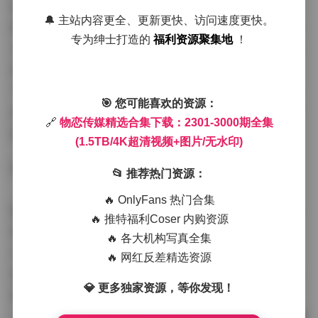
细节上的处理同样值得细看。比如在某段海边的视频里，
🔔 主站内容更全、更新更快、访问速度更快。
镜头恰好捕捉到浪花溅起的水珠在阳光下折射出彩虹般的
专为绅士打造的
福利资源聚集地
！
光斑，水珠落在模特的肩头又瞬间滑落，这一瞬间的动态
被4K的高帧率完整保留，观看时几乎能感觉到凉意和湿
气。图片集里则经常出现特写，如耳后的一缕发丝被风吹
🎯 您可能喜欢的资源：
起、指尖轻触花瓣的瞬间，这些被放大的细节让人感受到
🔗
物恋传媒精选合集下载：2301-3000期全集
摄影师对时间的敏锐捕捉。
(1.5TB/4K超清视频+图片/无水印)
📂 推荐热门资源：
🔥 OnlyFans 热门合集
整体观感上，这套资源给人一种“可看可玩”的感觉。视
🔥 推特福利Coser 内购资源
频可以当作欣赏材料，也可以作为参考素材进行二次创
🔥 各大机构写真全集
作；图片则适合做壁纸、设计灵感或者单纯的美感享受。
🔥 网红反差精选资源
因为没有水印，二次使用时不需要额外的去除步骤，这对
💎 更多独家资源，等你发现！
需要高清素材的创作者来说是一个实实在在的便利。而
1.5TB的容量虽然看似庞大，却恰恰说明了每一期的素材都