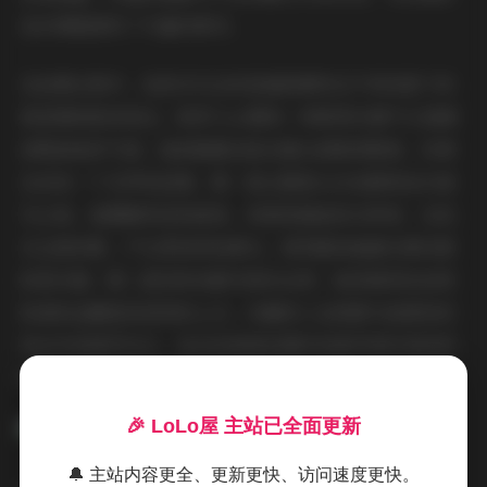
色彩调整提供了丰富的素材。
在拍摄过程中，我更多关注的是捕捉模特在不同场景下的
微表情和肢体语言。萌芽儿o0拥有一种既带点稚气又透着
成熟韵味的气质，她的眼睛总能在镜头前瞬间聚焦，仿佛
在讲述一个无声的故事。第一套主题是以白色麻质连衣裙
为主角，裙摆随风轻轻摇曳，背景是稀疏的白桦林，光线
从左侧斜射，产生柔和的轮廓光，使得整体画面充满诗意
的层次感。第二套则转向都市废弃仓库，她身着深色皮质
短裙和金属链条装饰的上衣，冷硬的工业质感与她柔软的
发丝形成强烈对比，我在低角度拍摄时刻意利用铁架的阴
影来增加画面的立体感。
🎉 LoLo屋 主站已全面更新
🔔 主站内容更全、更新更快、访问速度更快。