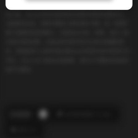
整体作品的观感是一种从自然到都市、从柔和到锐利的渐
进过渡。观众在浏览时能够感受到模特情绪的细腻变化，
也能看到光线、场景与服装之间的微妙平衡。每一张图片
都不是简单的姿势展示，而是经过光线、构图、色彩三者
共同作用的结果。正是这种对细节的关注和对氛围的把
控，使得萌芽儿o0的写真合集在众多同类作品中显得尤为
突出，也让人在下载后反复回味，每次打开都能发现新的
细节与感受。
此作者没有提供个人介绍。
萌芽儿O0