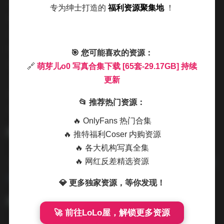
每一套服装的选择都经过了精心的搭配，既要符合主题又
专为绅士打造的
福利资源聚集地
！
要不喧宾夺主。比如在海边的日落场景中，她选择了一条
淡蓝色的雪纺裙，裙摆在海 breeze 中轻轻翻卷，与远方
的橙红色天空相互映衬，我在后期略微提升了饱和度，让
🎯 您可能喜欢的资源：
海面的反射更加闪烁。而在夜间街头的霓虹灯下，她则换
🔗
萌芽儿o0 写真合集下载 [65套-29.17GB] 持续
上了亮银色的紧身裤和短款皮夹克，灯光的反射在她的发
更新
梢上跳动，我使用了较慢的快门速度捕捉光轨，使得画面
📂 推荐热门资源：
呈现出一种动态的流动感。
🔥 OnlyFans 热门合集
🔥 推特福利Coser 内购资源
🔥 各大机构写真全集
🔥 网红反差精选资源
本期链接:
萌芽儿o0 写真合集下载 [65套-29.17GB] 持续更
新
💎 更多独家资源，等你发现！
🚀 前往LoLo屋，解锁更多资源