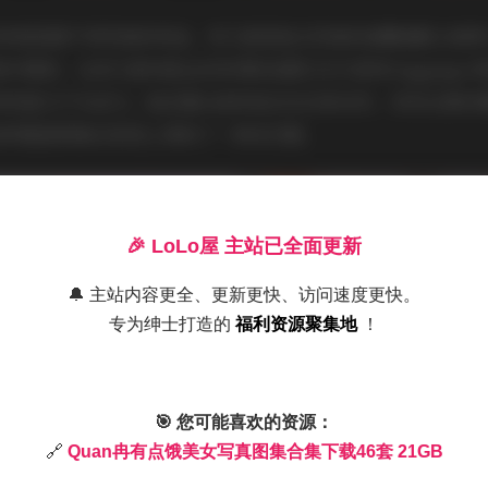
有点钟爱混搭不同风格的单品。有几套是复古风格的高腰裙配以细
外精致；也有几套则是运动休闲的连帽卫衣与紧身 leggings
得利落又不失活力。她在镜头前的姿态往往很自然，没有过度的
使得整套图集在视觉上保持了一种亲切感。
🎉 LoLo屋 主站已全面更新
🔔 主站内容更全、更新更快、访问速度更快。
专为绅士打造的
福利资源聚集地
！
🎯 您可能喜欢的资源：
🔗
Quan冉有点饿美女写真图集合集下载46套 21GB