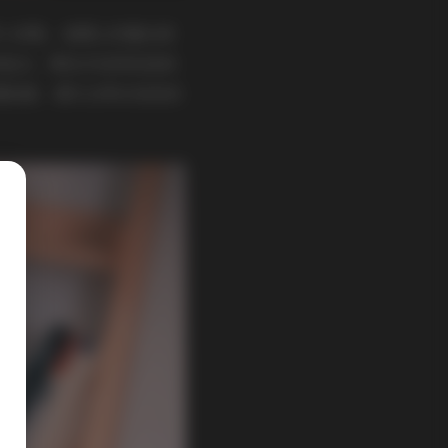
带小皮鞋，裙摆上的蕾丝细
 的组合，颜色多选用低饱和
摆拍感，偶尔会带点俏皮的