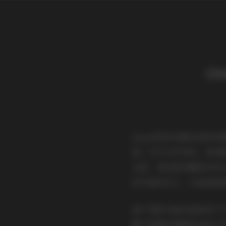
Qu
Quan冉有点饿的这套写
格。打开文件夹时，首先
光泽，背后是淡雅的帘布
的手部动作上，比如轻轻
接下来的几组作品转向了
脚下是落叶铺就的金色小