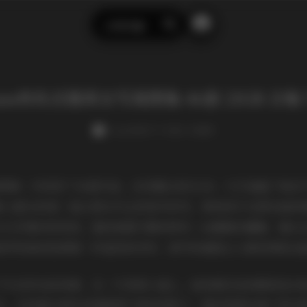
示例页面
搜
索
an冉有点饿美女写真图集 46套 21GB 合
weme
发布于 4 天前 1 次阅读
真图集一共收录了46套作品，总容量达到21GB，几乎涵盖了她
映入眼帘的是一组以柔光为主的室内系列，柔和的灯光洒在她的
与几件简约的家具，整体氛围宁静而带有一丝懒散的慵懒。镜头
拨弄发梢或是拿着一杯温热的饮料，细节的捕捉让人感觉像是在
户外自然光的场景。在一片林间小道上，她身着淡色的麻质连衣
径，光线透过树叶的缝隙洒下斑驳的影子，整张图像充满了层次