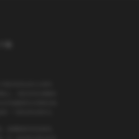
集下载
在不同阶段的私房与日常风
侧脸上，皮肤呈现出细腻的
在这些画面里往往停留在她
偷看一个朋友的私密时光。
裙，裙摆随微风轻轻摇曳，
感。另一组则是在海边的岩