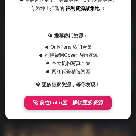
🔔 主站内容更全、更新更快、访问速度更快。
摘要
在繁忙的都市生活中，偶尔翻阅一套精心打造的美女
写真图集，犹如给忙碌的心灵一次短暂的放松。今天，我们为
专为绅士打造的
福利资源聚集地
！
大家带来的是“流年不停”系列的 …
发布于 1 天前
2 热度
📂 推荐热门资源：
评论关闭
秀人内购
🔥 OnlyFans 热门合集
🔥 推特福利Coser 内购资源
🔥 各大机构写真全集
🔥 网红反差精选资源
织梦映像美女写真合集下载 | 172套高
清图集 682GB
💎 更多独家资源，等你发现！
摘要
织梦映像作为国内知名的写真平台，凭借高质量的摄
🚀 前往LoLo屋，解锁更多资源
影作品和丰富多样的主题，深受广大美图爱好者的喜爱。近
日，官方发布的“织梦映像美女写真 …
发布于 1 天前
4 热度