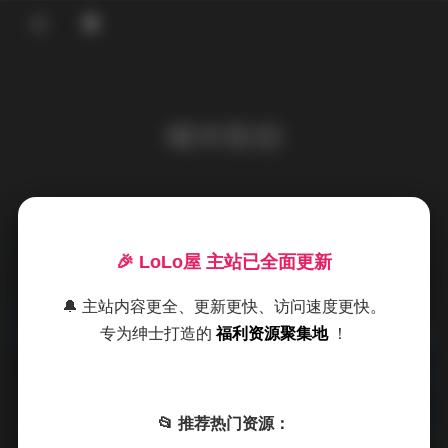
登录
城市街拍
发布于 2026-04-29
5 热度
🎉 LoLo屋 主站已全面更新
评论关闭
国模私拍
🔔 主站内容更全、更新更快、访问速度更快。
专为绅士打造的
福利资源聚集地
！
2026最新街拍合集 NO.0201-0300
84GB 原图打包 都市丽人
📂 推荐热门资源：