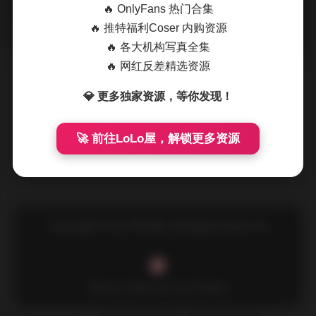
🔥 OnlyFans 热门合集
摘要
拿起相机的时候，城市的光线正在街角的咖啡馆玻璃
🔥 推特福利Coser 内购资源
窗上跳动，霓虹还没完全熄灭，早班的上班族匆匆走过，留下
🔥 各大机构写真全集
短暂的影子。这次街拍的主题是都 …
🔥 网红反差精选资源
💎 更多独家资源，等你发现！
🚀 前往LoLo屋，解锁更多资源
Copyright © by FUUKEI All Rights Reserved.
Theme Sakurairo
by Fuukei