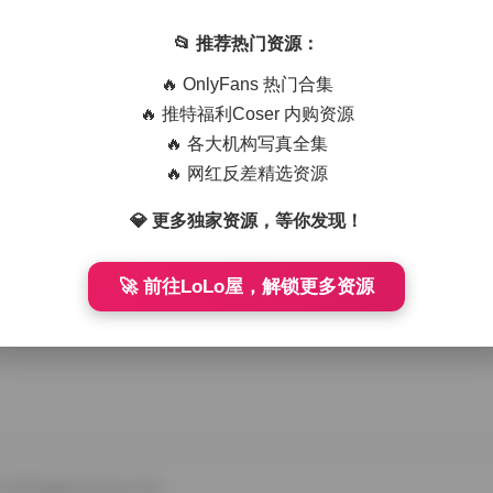
半枝桃全套资源【18P 35V】
📂 推荐热门资源：
，我总会先看看今天的主题是什么，半枝桃这个名字已经让我脑中浮
🔥 OnlyFans 热门合集
拍摄，主角是 …
🔥 推特福利Coser 内购资源
🔥 各大机构写真全集
🔥 网红反差精选资源
💎 更多独家资源，等你发现！
🚀 前往LoLo屋，解锁更多资源
All Rights Reserved.