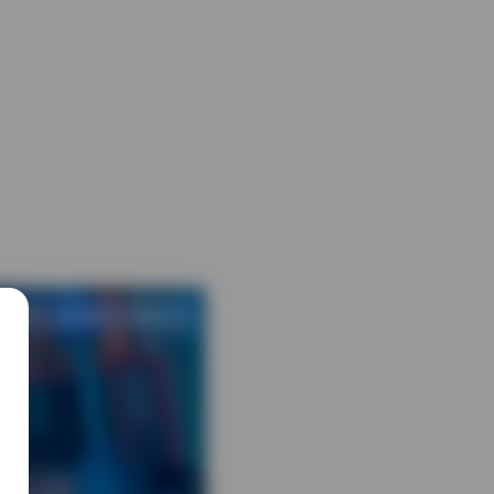
1 热度
评论关闭
国模私拍