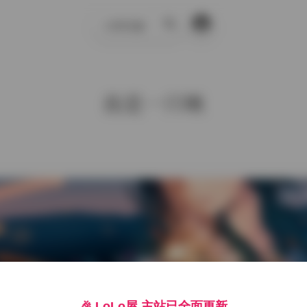
示例页面
搜
索
我是一只啾
1
🎉 LoLo屋 主站已全面更新