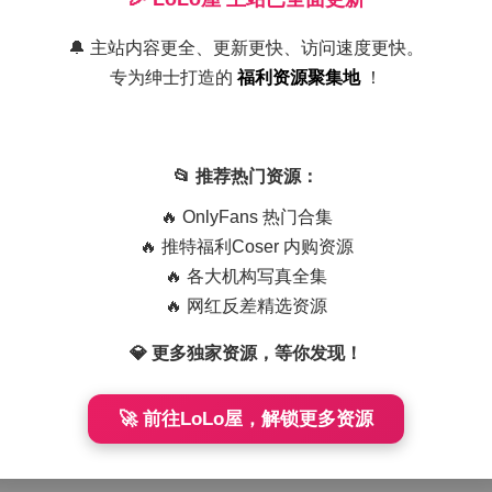
啾 写真合集 166套 76.66GB 持续更新下载
🔔 主站内容更全、更新更快、访问速度更快。
“我是一只啾”联手推出的这套写真合集，收录了166套不同主题的
专为绅士打造的
福利资源聚集地
！
持续更新中。每 …
📂 推荐热门资源：
🔥 OnlyFans 热门合集
🔥 推特福利Coser 内购资源
🔥 各大机构写真全集
🔥 网红反差精选资源
💎 更多独家资源，等你发现！
啾 写真合集 163套 76.41GB 持续更新 下载
🚀 前往LoLo屋，解锁更多资源
只啾 的这套写真合集收录了163套作品，总容量达到76.41GB，
 …