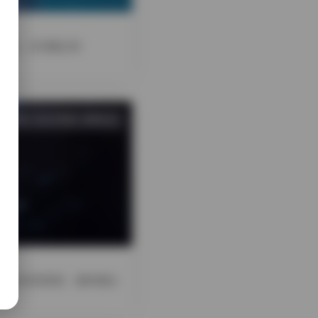
作品，总容量达到
0 热度
评论关闭
国模私拍
且标注为持续更新，意味着后