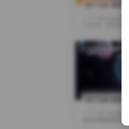
布丁大法 我是一只
摘要
布丁大法与网名
76.66GB，并且还在
发布于 3 天前
布丁大法 我是一只
摘要
布丁大法 我是一
续还会有新增的素材加入