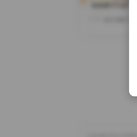
柒柒要开心@77ki
摘要
前往专题页: 柒柒
…
Copyright © by FUUKEI 