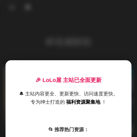
登录
碎花裙街拍
发布于 2026-04-29
5 热度
🎉 LoLo屋 主站已全面更新
评论关闭
国模私拍
🔔 主站内容更全、更新更快、访问速度更快。
专为绅士打造的
福利资源聚集地
！
2026最新街拍合集 NO.0201-0300
84GB 原图打包 都市丽人
📂 推荐热门资源：