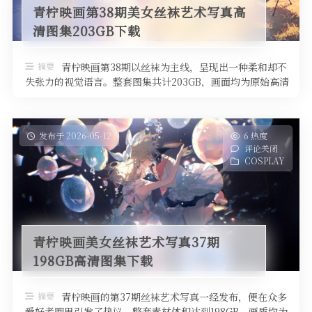
青柠映画第38期美女丝袜艺术写真高
清图集203GB下载
摘要
青柠映画第38期以丝袜为主线，呈现出一种柔和却不
失张力的视觉语言。整套图集共计203GB，画面均为原始高清
未压缩版本，细节从纤维的 …
发布于 2026-05-12
6 热度
评论关闭
COSPLAY
青柠映画美女丝袜艺术写真37期
198GB高清图集下载
摘要
青柠映画的第37期丝袜艺术写真一经发布，便在众多
爱好者圈里引发了热议。整套素材体积达到198GB，画质均为