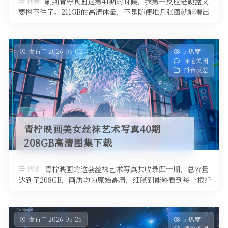
摘要
刷到青柠映画这第41期的时候，我第一反应是硬盘又
要撑不住了。211GB的高清体量，不是随便堆几张图就能凑出
来的数字，点开文件夹才发 …
发布于 2026-06-02
5 热度
评论关闭
抖音反差
青柠映画美女丝袜艺术写真40期
208GB高清图集下载
摘要
青柠映画的这套丝袜艺术写真共收录四十期，总容量
达到了208GB，画质均为原始高清，细腻到能够看到每一根纤
维的光泽与纹理。整体风格偏 …
发布于 2026-05-26
5 热度