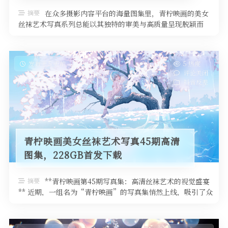
摘要
在众多摄影内容平台的海量图集里，青柠映画的美女
丝袜艺术写真系列总能以其独特的审美与高质量呈现脱颖而
出。45期的224GB高清图集更 …
发布于 5 天前
5 热度
评论关闭
抖音反差
青柠映画美女丝袜艺术写真45期高清
图集，228GB首发下载
摘要
**青柠映画第45期写真集：高清丝袜艺术的视觉盛宴
** 近期，一组名为“青柠映画”的写真集悄然上线，吸引了众
多写真爱好者的关注。这 …