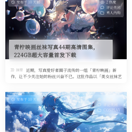
发布于 10 天前
2 热度
评论关闭
秀人内购
青柠映画丝袜写真44期高清图集，
224GB超大容量首发下载
摘要
近期，写真爱好者圈子流传的一组「青柠映画」新
作，让不少关注她的粉丝兴奋不已。这批作品以「美女丝袜艺
术写真」为主题，共44期，整套容 …
发布于 10 天前
1 热度
评论关闭
COSPLAY