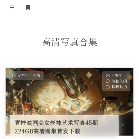
登录
高清写真合集
发布于 3 天前
1 热度
评论关闭
国模私拍
青柠映画美女丝袜艺术写真45期
224GB高清图集首发下载