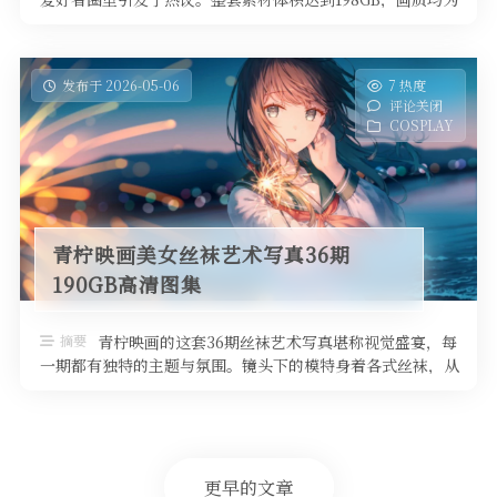
无损高清，细腻到能够看到 …
发布于 2026-05-06
7 热度
评论关闭
COSPLAY
青柠映画美女丝袜艺术写真36期
190GB高清图集
摘要
青柠映画的这套36期丝袜艺术写真堪称视觉盛宴，每
一期都有独特的主题与氛围。镜头下的模特身着各式丝袜，从
薄纱透明到厚实网格，颜色覆盖 …
更早的文章