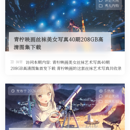
评论关闭
秀人内购
青柠映画丝袜美女写真40期208GB高
清图集下载
摘要
访问本期内容: 青柠映画美女丝袜艺术写真40期
208GB高清图集首发下载 青柠映画的这套丝袜艺术写真共收录
了40期作品，总容量达到 …
发布于 2026-05-18
5 热度
评论关闭
国模私拍