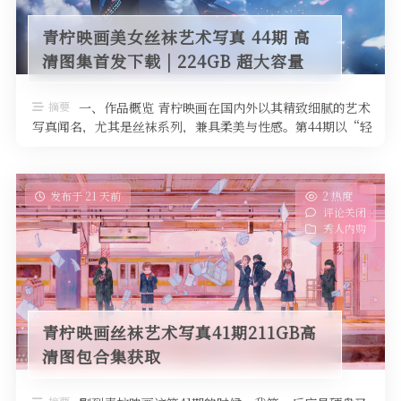
青柠映画美女丝袜艺术写真 44期 高
清图集首发下载 | 224GB 超大容量
摘要
一、作品概览 青柠映画在国内外以其精致细腻的艺术
写真闻名，尤其是丝袜系列，兼具柔美与性感。第44期以“轻
盈光影”为主题，汇聚了22 …
发布于 21 天前
2 热度
评论关闭
秀人内购
青柠映画丝袜艺术写真41期211GB高
清图包合集获取