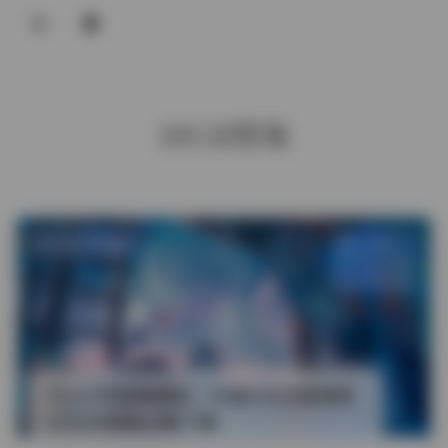
登录
10GB图集
发布于 6 天前
1 热度
评论关闭
抖音反差
Pyon写真集精选 | 38套14GB高清美
女艺术图集合集下载