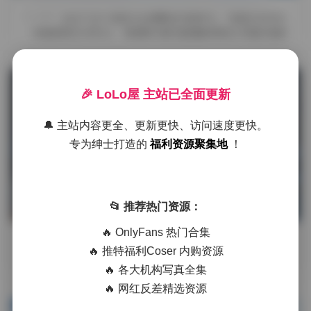
摘要
在当下这个视觉文化频繁迭代的时代，写真艺术作为
一种独特的艺术形式，持续吸引着无数摄影师和艺术爱好者的
关注。近期，Pyon的这套38 …
发布于 9 天前
1 热度
🎉 LoLo屋 主站已全面更新
评论关闭
秀人内购
🔔 主站内容更全、更新更快、访问速度更快。
专为绅士打造的
福利资源聚集地
！
Pyon写真集精选38套美女艺术图集
📂 推荐热门资源：
14GB高清资源打包下载
🔥 OnlyFans 热门合集
摘要
在当今视觉文化日益丰富的时代，摄影写真作为一种
🔥 推特福利Coser 内购资源
独特的艺术表现形式，持续吸引着大量观众的关注。近期，网
🔥 各大机构写真全集
络上不断涌现的“Pyon写真集 …
🔥 网红反差精选资源