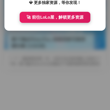
发布于 2026-04-29
6 热度
💎 更多独家资源，等你发现！
评论关闭
臻藏资源
🚀 前往LoLo屋，解锁更多资源
姬子猫@HimeTsu 持续更新写真资
源合集 [126GB]
摘要
拿起相机的那一刻，光线已经在她的侧脸上轻轻打了
个转。姬子猫@HimeTsu总是能在不经意间把简单的姿势变
成一种呼吸感，像是风吹过薄 …