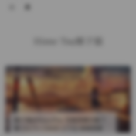
登录
Hime Tsu姬子猫
发布于 22 天前
4 热度
评论关闭
抖音反差
姬子猫@HimeTsu 写真资源合集下
载 [527V+7000P-177G] 持续更新