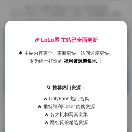
摘要
蹲了许久的姬子猫@HimeTsu 写真资源合集
[527V+7000P-177G] 持续更新，总算在一处角落翻到了完整
打包好的版本 …
发布于 2026-06-25
9 热度
🎉 LoLo屋 主站已全面更新
评论关闭
秀人内购
🔔 主站内容更全、更新更快、访问速度更快。
专为绅士打造的
福利资源聚集地
！
姬子猫@HimeTsu 写真资源合集下
📂 推荐热门资源：
载 持续更新 130GB
🔥 OnlyFans 热门合集
摘要
拿起相机的那一刻，灯光已经在柔光箱里轻轻晃动，
🔥 推特福利Coser 内购资源
像是要把整个空间包裹进一种淡淡的雾气里。姬子猫
🔥 各大机构写真全集
@HimeTsu站在背景布前，身上那件 …
🔥 网红反差精选资源